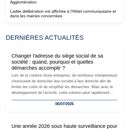
Agglomération.
Ladite délibération est affichée à l'Hôtel communautaire et
dans les mairies concernées.
DERNIÈRES ACTUALITÉS
Changer l'adresse du siège social de sa
société : quand, pourquoi et quelles
démarches accomplir ?
Lors de la création d'une entreprise, de nombreux entrepreneurs
choisissent de domicilier leur société à leur domicile afin de
limiter les coûts et de simplifier les démarches. Mais avec le
développement de l'activité, cette solution peut rapidement
devenir inadaptée. Déménagement dans des locaux
06/07/2026
professionnels, recrutement, image de marque… Le
changement d'adresse du siège social répond souvent à une
nouvelle étape de la vie de l'entreprise et implique plusieurs
formalités obligatoires.
Une année 2026 sous haute surveillance pour