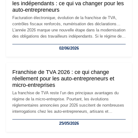
les indépendants : ce qui va changer pour les
auto-entrepreneurs
Facturation électronique, évolution de la franchise de TVA,
contrôles fiscaux renforcés, numérisation des déclarations…
L'année 2026 marque une nouvelle étape dans la modernisation
des obligations des travailleurs indépendants. Si le régime de
la micro-entreprise conserve sa simplicité et son attractivité,
02/06/2026
les auto-entrepreneurs devront s'adapter à un environnement
réglementaire plus exigeant. Décryptage des principaux
changements et des précautions à prendre pour éviter les
mauvaises surprises.
Franchise de TVA 2026 : ce qui change
réellement pour les auto-entrepreneurs et
micro-entreprises
La franchise de TVA reste l’un des principaux avantages du
régime de la micro-entreprise. Pourtant, les évolutions
réglementaires annoncées pour 2026 suscitent de nombreuses
interrogations chez les auto-entrepreneurs, artisans et
freelances. Seuils de chiffre d’affaires, obligations déclaratives,
25/05/2026
facturation ou risque de bascule vers la TVA : les règles
évoluent dans un contexte de contrôle renforcé et de
modernisation fiscale qui oblige les indépendants à rester