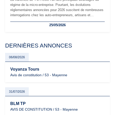
régime de la micro-entreprise. Pourtant, les évolutions
réglementaires annoncées pour 2026 suscitent de nombreuses
interrogations chez les auto-entrepreneurs, artisans et
freelances. Seuils de chiffre d’affaires, obligations déclaratives,
25/05/2026
facturation ou risque de bascule vers la TVA : les règles
évoluent dans un contexte de contrôle renforcé et de
modernisation fiscale qui oblige les indépendants à rester
particulièrement vigilants.
DERNIÈRES ANNONCES
06/08/2026
Voyanza Tours
Avis de constitution / 53 - Mayenne
31/07/2026
BLM TP
AVIS DE CONSTITUTION / 53 - Mayenne