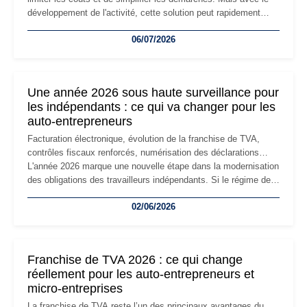
développement de l'activité, cette solution peut rapidement
devenir inadaptée. Déménagement dans des locaux
06/07/2026
professionnels, recrutement, image de marque… Le
changement d'adresse du siège social répond souvent à une
nouvelle étape de la vie de l'entreprise et implique plusieurs
formalités obligatoires.
Une année 2026 sous haute surveillance pour
les indépendants : ce qui va changer pour les
auto-entrepreneurs
Facturation électronique, évolution de la franchise de TVA,
contrôles fiscaux renforcés, numérisation des déclarations…
L'année 2026 marque une nouvelle étape dans la modernisation
des obligations des travailleurs indépendants. Si le régime de
la micro-entreprise conserve sa simplicité et son attractivité,
02/06/2026
les auto-entrepreneurs devront s'adapter à un environnement
réglementaire plus exigeant. Décryptage des principaux
changements et des précautions à prendre pour éviter les
mauvaises surprises.
Franchise de TVA 2026 : ce qui change
réellement pour les auto-entrepreneurs et
micro-entreprises
La franchise de TVA reste l’un des principaux avantages du