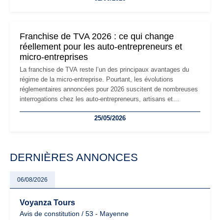
réglementaire plus exigeant. Décryptage des principaux
changements et des précautions à prendre pour éviter les
mauvaises surprises.
Franchise de TVA 2026 : ce qui change
réellement pour les auto-entrepreneurs et
micro-entreprises
La franchise de TVA reste l’un des principaux avantages du
régime de la micro-entreprise. Pourtant, les évolutions
réglementaires annoncées pour 2026 suscitent de nombreuses
interrogations chez les auto-entrepreneurs, artisans et
freelances. Seuils de chiffre d’affaires, obligations déclaratives,
25/05/2026
facturation ou risque de bascule vers la TVA : les règles
évoluent dans un contexte de contrôle renforcé et de
modernisation fiscale qui oblige les indépendants à rester
particulièrement vigilants.
DERNIÈRES ANNONCES
06/08/2026
Voyanza Tours
Avis de constitution / 53 - Mayenne