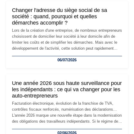
Changer l'adresse du siège social de sa
société : quand, pourquoi et quelles
démarches accomplir ?
Lors de la création d'une entreprise, de nombreux entrepreneurs
choisissent de domicilier leur société à leur domicile afin de
limiter les coûts et de simplifier les démarches. Mais avec le
développement de l'activité, cette solution peut rapidement
devenir inadaptée. Déménagement dans des locaux
06/07/2026
professionnels, recrutement, image de marque… Le
changement d'adresse du siège social répond souvent à une
nouvelle étape de la vie de l'entreprise et implique plusieurs
formalités obligatoires.
Une année 2026 sous haute surveillance pour
les indépendants : ce qui va changer pour les
auto-entrepreneurs
Facturation électronique, évolution de la franchise de TVA,
contrôles fiscaux renforcés, numérisation des déclarations…
L'année 2026 marque une nouvelle étape dans la modernisation
des obligations des travailleurs indépendants. Si le régime de
la micro-entreprise conserve sa simplicité et son attractivité,
02/06/2026
les auto-entrepreneurs devront s'adapter à un environnement