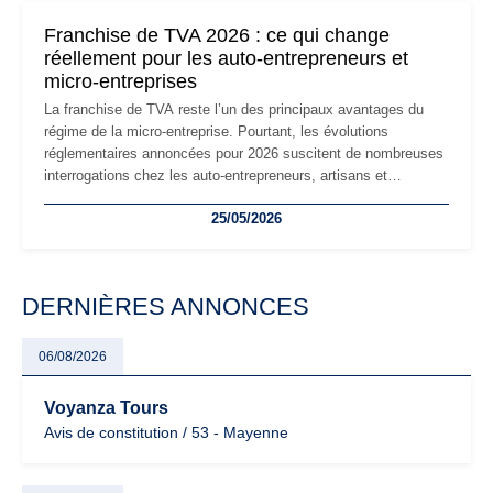
mauvaises surprises.
Franchise de TVA 2026 : ce qui change
réellement pour les auto-entrepreneurs et
micro-entreprises
La franchise de TVA reste l’un des principaux avantages du
régime de la micro-entreprise. Pourtant, les évolutions
réglementaires annoncées pour 2026 suscitent de nombreuses
interrogations chez les auto-entrepreneurs, artisans et
freelances. Seuils de chiffre d’affaires, obligations déclaratives,
25/05/2026
facturation ou risque de bascule vers la TVA : les règles
évoluent dans un contexte de contrôle renforcé et de
modernisation fiscale qui oblige les indépendants à rester
particulièrement vigilants.
DERNIÈRES ANNONCES
06/08/2026
Voyanza Tours
Avis de constitution / 53 - Mayenne