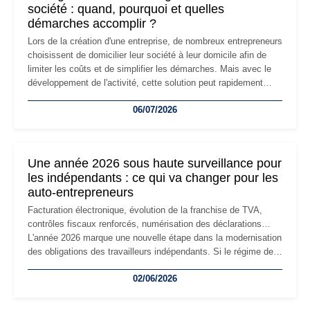
société : quand, pourquoi et quelles
démarches accomplir ?
Lors de la création d'une entreprise, de nombreux entrepreneurs
choisissent de domicilier leur société à leur domicile afin de
limiter les coûts et de simplifier les démarches. Mais avec le
développement de l'activité, cette solution peut rapidement
devenir inadaptée. Déménagement dans des locaux
06/07/2026
professionnels, recrutement, image de marque… Le
changement d'adresse du siège social répond souvent à une
nouvelle étape de la vie de l'entreprise et implique plusieurs
formalités obligatoires.
Une année 2026 sous haute surveillance pour
les indépendants : ce qui va changer pour les
auto-entrepreneurs
Facturation électronique, évolution de la franchise de TVA,
contrôles fiscaux renforcés, numérisation des déclarations…
L'année 2026 marque une nouvelle étape dans la modernisation
des obligations des travailleurs indépendants. Si le régime de
la micro-entreprise conserve sa simplicité et son attractivité,
02/06/2026
les auto-entrepreneurs devront s'adapter à un environnement
réglementaire plus exigeant. Décryptage des principaux
changements et des précautions à prendre pour éviter les