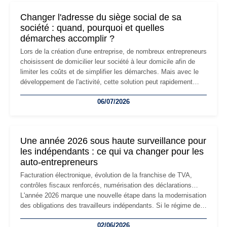
Changer l'adresse du siège social de sa
société : quand, pourquoi et quelles
démarches accomplir ?
Lors de la création d'une entreprise, de nombreux entrepreneurs
choisissent de domicilier leur société à leur domicile afin de
limiter les coûts et de simplifier les démarches. Mais avec le
développement de l'activité, cette solution peut rapidement
devenir inadaptée. Déménagement dans des locaux
06/07/2026
professionnels, recrutement, image de marque… Le
changement d'adresse du siège social répond souvent à une
nouvelle étape de la vie de l'entreprise et implique plusieurs
formalités obligatoires.
Une année 2026 sous haute surveillance pour
les indépendants : ce qui va changer pour les
auto-entrepreneurs
Facturation électronique, évolution de la franchise de TVA,
contrôles fiscaux renforcés, numérisation des déclarations…
L'année 2026 marque une nouvelle étape dans la modernisation
des obligations des travailleurs indépendants. Si le régime de
la micro-entreprise conserve sa simplicité et son attractivité,
02/06/2026
les auto-entrepreneurs devront s'adapter à un environnement