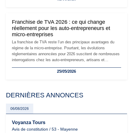
réglementaire plus exigeant. Décryptage des principaux
changements et des précautions à prendre pour éviter les
mauvaises surprises.
Franchise de TVA 2026 : ce qui change
réellement pour les auto-entrepreneurs et
micro-entreprises
La franchise de TVA reste l’un des principaux avantages du
régime de la micro-entreprise. Pourtant, les évolutions
réglementaires annoncées pour 2026 suscitent de nombreuses
interrogations chez les auto-entrepreneurs, artisans et
freelances. Seuils de chiffre d’affaires, obligations déclaratives,
25/05/2026
facturation ou risque de bascule vers la TVA : les règles
évoluent dans un contexte de contrôle renforcé et de
modernisation fiscale qui oblige les indépendants à rester
particulièrement vigilants.
DERNIÈRES ANNONCES
06/08/2026
Voyanza Tours
Avis de constitution / 53 - Mayenne