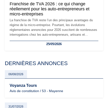
Franchise de TVA 2026 : ce qui change
réellement pour les auto-entrepreneurs et
micro-entreprises
La franchise de TVA reste l’un des principaux avantages du
régime de la micro-entreprise. Pourtant, les évolutions
réglementaires annoncées pour 2026 suscitent de nombreuses
interrogations chez les auto-entrepreneurs, artisans et
freelances. Seuils de chiffre d’affaires, obligations déclaratives,
25/05/2026
facturation ou risque de bascule vers la TVA : les règles
évoluent dans un contexte de contrôle renforcé et de
modernisation fiscale qui oblige les indépendants à rester
particulièrement vigilants.
DERNIÈRES ANNONCES
06/08/2026
Voyanza Tours
Avis de constitution / 53 - Mayenne
31/07/2026