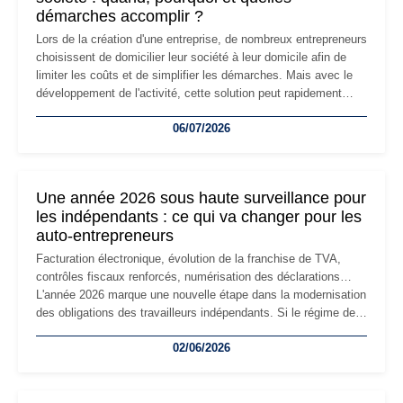
démarches accomplir ?
Lors de la création d'une entreprise, de nombreux entrepreneurs
choisissent de domicilier leur société à leur domicile afin de
limiter les coûts et de simplifier les démarches. Mais avec le
développement de l'activité, cette solution peut rapidement
devenir inadaptée. Déménagement dans des locaux
06/07/2026
professionnels, recrutement, image de marque… Le
changement d'adresse du siège social répond souvent à une
nouvelle étape de la vie de l'entreprise et implique plusieurs
formalités obligatoires.
Une année 2026 sous haute surveillance pour
les indépendants : ce qui va changer pour les
auto-entrepreneurs
Facturation électronique, évolution de la franchise de TVA,
contrôles fiscaux renforcés, numérisation des déclarations…
L'année 2026 marque une nouvelle étape dans la modernisation
des obligations des travailleurs indépendants. Si le régime de
la micro-entreprise conserve sa simplicité et son attractivité,
02/06/2026
les auto-entrepreneurs devront s'adapter à un environnement
réglementaire plus exigeant. Décryptage des principaux
changements et des précautions à prendre pour éviter les
mauvaises surprises.