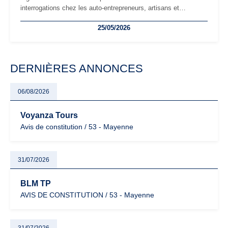
interrogations chez les auto-entrepreneurs, artisans et
freelances. Seuils de chiffre d’affaires, obligations déclaratives,
25/05/2026
facturation ou risque de bascule vers la TVA : les règles
évoluent dans un contexte de contrôle renforcé et de
modernisation fiscale qui oblige les indépendants à rester
particulièrement vigilants.
DERNIÈRES ANNONCES
06/08/2026
Voyanza Tours
Avis de constitution / 53 - Mayenne
31/07/2026
BLM TP
AVIS DE CONSTITUTION / 53 - Mayenne