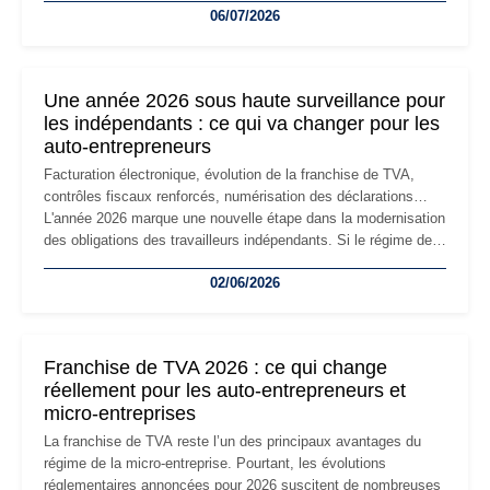
06/07/2026
professionnels, recrutement, image de marque… Le
changement d'adresse du siège social répond souvent à une
nouvelle étape de la vie de l'entreprise et implique plusieurs
formalités obligatoires.
Une année 2026 sous haute surveillance pour
les indépendants : ce qui va changer pour les
auto-entrepreneurs
Facturation électronique, évolution de la franchise de TVA,
contrôles fiscaux renforcés, numérisation des déclarations…
L'année 2026 marque une nouvelle étape dans la modernisation
des obligations des travailleurs indépendants. Si le régime de
la micro-entreprise conserve sa simplicité et son attractivité,
02/06/2026
les auto-entrepreneurs devront s'adapter à un environnement
réglementaire plus exigeant. Décryptage des principaux
changements et des précautions à prendre pour éviter les
mauvaises surprises.
Franchise de TVA 2026 : ce qui change
réellement pour les auto-entrepreneurs et
micro-entreprises
La franchise de TVA reste l’un des principaux avantages du
régime de la micro-entreprise. Pourtant, les évolutions
réglementaires annoncées pour 2026 suscitent de nombreuses