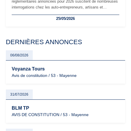
réglementaires annoncées pour 2026 suscitent de nombreuses
interrogations chez les auto-entrepreneurs, artisans et
freelances. Seuils de chiffre d’affaires, obligations déclaratives,
25/05/2026
facturation ou risque de bascule vers la TVA : les règles
évoluent dans un contexte de contrôle renforcé et de
modernisation fiscale qui oblige les indépendants à rester
particulièrement vigilants.
DERNIÈRES ANNONCES
06/08/2026
Voyanza Tours
Avis de constitution / 53 - Mayenne
31/07/2026
BLM TP
AVIS DE CONSTITUTION / 53 - Mayenne