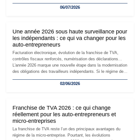
devenir inadaptée. Déménagement dans des locaux
06/07/2026
professionnels, recrutement, image de marque… Le
changement d'adresse du siège social répond souvent à une
nouvelle étape de la vie de l'entreprise et implique plusieurs
formalités obligatoires.
Une année 2026 sous haute surveillance pour
les indépendants : ce qui va changer pour les
auto-entrepreneurs
Facturation électronique, évolution de la franchise de TVA,
contrôles fiscaux renforcés, numérisation des déclarations…
L'année 2026 marque une nouvelle étape dans la modernisation
des obligations des travailleurs indépendants. Si le régime de
la micro-entreprise conserve sa simplicité et son attractivité,
02/06/2026
les auto-entrepreneurs devront s'adapter à un environnement
réglementaire plus exigeant. Décryptage des principaux
changements et des précautions à prendre pour éviter les
mauvaises surprises.
Franchise de TVA 2026 : ce qui change
réellement pour les auto-entrepreneurs et
micro-entreprises
La franchise de TVA reste l’un des principaux avantages du
régime de la micro-entreprise. Pourtant, les évolutions