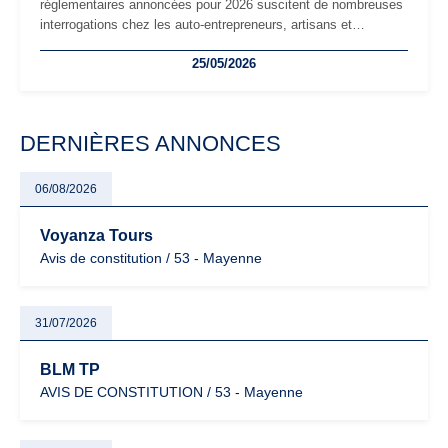
réglementaires annoncées pour 2026 suscitent de nombreuses
interrogations chez les auto-entrepreneurs, artisans et
freelances. Seuils de chiffre d’affaires, obligations déclaratives,
25/05/2026
facturation ou risque de bascule vers la TVA : les règles
évoluent dans un contexte de contrôle renforcé et de
modernisation fiscale qui oblige les indépendants à rester
particulièrement vigilants.
DERNIÈRES ANNONCES
06/08/2026
Voyanza Tours
Avis de constitution / 53 - Mayenne
31/07/2026
BLM TP
AVIS DE CONSTITUTION / 53 - Mayenne