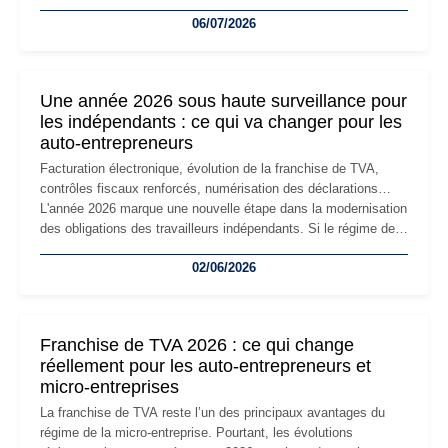
devenir inadaptée. Déménagement dans des locaux
06/07/2026
professionnels, recrutement, image de marque… Le
changement d'adresse du siège social répond souvent à une
nouvelle étape de la vie de l'entreprise et implique plusieurs
formalités obligatoires.
Une année 2026 sous haute surveillance pour
les indépendants : ce qui va changer pour les
auto-entrepreneurs
Facturation électronique, évolution de la franchise de TVA,
contrôles fiscaux renforcés, numérisation des déclarations…
L'année 2026 marque une nouvelle étape dans la modernisation
des obligations des travailleurs indépendants. Si le régime de
la micro-entreprise conserve sa simplicité et son attractivité,
02/06/2026
les auto-entrepreneurs devront s'adapter à un environnement
réglementaire plus exigeant. Décryptage des principaux
changements et des précautions à prendre pour éviter les
mauvaises surprises.
Franchise de TVA 2026 : ce qui change
réellement pour les auto-entrepreneurs et
micro-entreprises
La franchise de TVA reste l’un des principaux avantages du
régime de la micro-entreprise. Pourtant, les évolutions