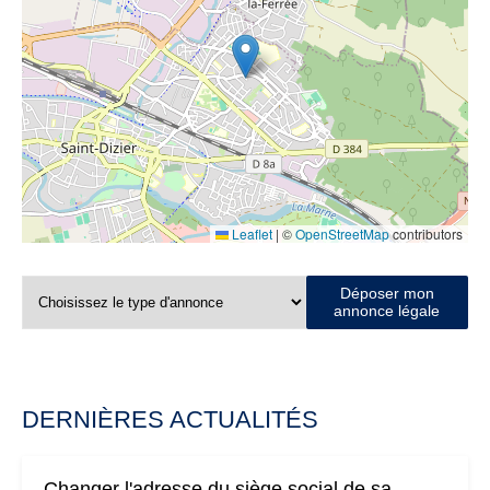
Leaflet
|
©
OpenStreetMap
contributors
Déposer mon
annonce légale
DERNIÈRES ACTUALITÉS
Changer l'adresse du siège social de sa