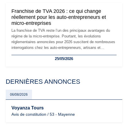
changements et des précautions à prendre pour éviter les
mauvaises surprises.
Franchise de TVA 2026 : ce qui change
réellement pour les auto-entrepreneurs et
micro-entreprises
La franchise de TVA reste l’un des principaux avantages du
régime de la micro-entreprise. Pourtant, les évolutions
réglementaires annoncées pour 2026 suscitent de nombreuses
interrogations chez les auto-entrepreneurs, artisans et
freelances. Seuils de chiffre d’affaires, obligations déclaratives,
25/05/2026
facturation ou risque de bascule vers la TVA : les règles
évoluent dans un contexte de contrôle renforcé et de
modernisation fiscale qui oblige les indépendants à rester
particulièrement vigilants.
DERNIÈRES ANNONCES
06/08/2026
Voyanza Tours
Avis de constitution / 53 - Mayenne