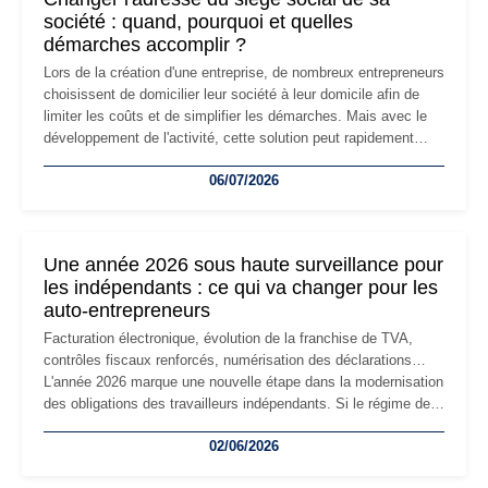
société : quand, pourquoi et quelles
démarches accomplir ?
Lors de la création d'une entreprise, de nombreux entrepreneurs
choisissent de domicilier leur société à leur domicile afin de
limiter les coûts et de simplifier les démarches. Mais avec le
développement de l'activité, cette solution peut rapidement
devenir inadaptée. Déménagement dans des locaux
06/07/2026
professionnels, recrutement, image de marque… Le
changement d'adresse du siège social répond souvent à une
nouvelle étape de la vie de l'entreprise et implique plusieurs
formalités obligatoires.
Une année 2026 sous haute surveillance pour
les indépendants : ce qui va changer pour les
auto-entrepreneurs
Facturation électronique, évolution de la franchise de TVA,
contrôles fiscaux renforcés, numérisation des déclarations…
L'année 2026 marque une nouvelle étape dans la modernisation
des obligations des travailleurs indépendants. Si le régime de
la micro-entreprise conserve sa simplicité et son attractivité,
02/06/2026
les auto-entrepreneurs devront s'adapter à un environnement
réglementaire plus exigeant. Décryptage des principaux