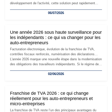
développement de l'activité, cette solution peut rapidement
devenir inadaptée. Déménagement dans des locaux
06/07/2026
professionnels, recrutement, image de marque… Le
changement d'adresse du siège social répond souvent à une
nouvelle étape de la vie de l'entreprise et implique plusieurs
formalités obligatoires.
Une année 2026 sous haute surveillance pour
les indépendants : ce qui va changer pour les
auto-entrepreneurs
Facturation électronique, évolution de la franchise de TVA,
contrôles fiscaux renforcés, numérisation des déclarations…
L'année 2026 marque une nouvelle étape dans la modernisation
des obligations des travailleurs indépendants. Si le régime de
la micro-entreprise conserve sa simplicité et son attractivité,
02/06/2026
les auto-entrepreneurs devront s'adapter à un environnement
réglementaire plus exigeant. Décryptage des principaux
changements et des précautions à prendre pour éviter les
mauvaises surprises.
Franchise de TVA 2026 : ce qui change
réellement pour les auto-entrepreneurs et
micro-entreprises
La franchise de TVA reste l’un des principaux avantages du