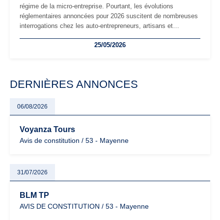
régime de la micro-entreprise. Pourtant, les évolutions
réglementaires annoncées pour 2026 suscitent de nombreuses
interrogations chez les auto-entrepreneurs, artisans et
freelances. Seuils de chiffre d’affaires, obligations déclaratives,
25/05/2026
facturation ou risque de bascule vers la TVA : les règles
évoluent dans un contexte de contrôle renforcé et de
modernisation fiscale qui oblige les indépendants à rester
particulièrement vigilants.
DERNIÈRES ANNONCES
06/08/2026
Voyanza Tours
Avis de constitution / 53 - Mayenne
31/07/2026
BLM TP
AVIS DE CONSTITUTION / 53 - Mayenne