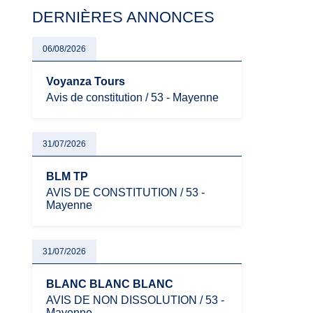
risque de bascule vers la TVA : les règles
DERNIÈRES ANNONCES
évoluent dans un contexte de contrôle
renforcé et de modernisation fiscale qui
oblige les indépendants à rester
06/08/2026
particulièrement vigilants.
Voyanza Tours
Avis de constitution / 53 - Mayenne
31/07/2026
BLM TP
AVIS DE CONSTITUTION / 53 -
Mayenne
31/07/2026
BLANC BLANC BLANC
AVIS DE NON DISSOLUTION / 53 -
Mayenne