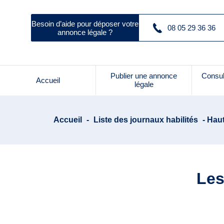
Besoin d’aide pour déposer votre
08 05 29 36 36
annonce légale ?
Publier une annonce
Consul
Accueil
légale
Accueil
-
Liste des journaux habilités
- Hau
Les