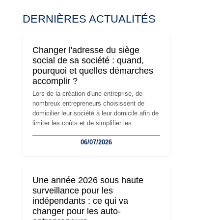
DERNIÈRES ACTUALITÉS
Changer l'adresse du siège
social de sa société : quand,
pourquoi et quelles démarches
accomplir ?
Lors de la création d'une entreprise, de
nombreux entrepreneurs choisissent de
domicilier leur société à leur domicile afin de
limiter les coûts et de simplifier les
démarches. Mais avec le développement de
06/07/2026
l'activité, cette solution peut rapidement
devenir inadaptée. Déménagement dans des
locaux professionnels, recrutement, image
de marque… Le changement d'adresse du
Une année 2026 sous haute
siège social répond souvent à une nouvelle
surveillance pour les
étape de la vie de l'entreprise et implique
indépendants : ce qui va
plusieurs formalités obligatoires.
changer pour les auto-