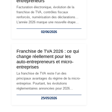
entrepreneurs
Facturation électronique, évolution de la
franchise de TVA, contrôles fiscaux
renforcés, numérisation des déclarations…
L'année 2026 marque une nouvelle étape
dans la modernisation des obligations des
02/06/2026
travailleurs indépendants. Si le régime de la
micro-entreprise conserve sa simplicité et
son attractivité, les auto-entrepreneurs
devront s'adapter à un environnement
Franchise de TVA 2026 : ce qui
réglementaire plus exigeant. Décryptage des
change réellement pour les
principaux changements et des précautions
auto-entrepreneurs et micro-
à prendre pour éviter les mauvaises
entreprises
surprises.
La franchise de TVA reste l’un des
principaux avantages du régime de la micro-
entreprise. Pourtant, les évolutions
réglementaires annoncées pour 2026
suscitent de nombreuses interrogations chez
25/05/2026
les auto-entrepreneurs, artisans et
freelances. Seuils de chiffre d’affaires,
obligations déclaratives, facturation ou