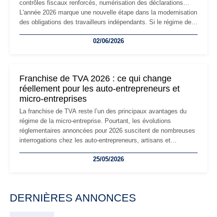
contrôles fiscaux renforcés, numérisation des déclarations…
L'année 2026 marque une nouvelle étape dans la modernisation
des obligations des travailleurs indépendants. Si le régime de
la micro-entreprise conserve sa simplicité et son attractivité,
02/06/2026
les auto-entrepreneurs devront s'adapter à un environnement
réglementaire plus exigeant. Décryptage des principaux
changements et des précautions à prendre pour éviter les
mauvaises surprises.
Franchise de TVA 2026 : ce qui change
réellement pour les auto-entrepreneurs et
micro-entreprises
La franchise de TVA reste l’un des principaux avantages du
régime de la micro-entreprise. Pourtant, les évolutions
réglementaires annoncées pour 2026 suscitent de nombreuses
interrogations chez les auto-entrepreneurs, artisans et
freelances. Seuils de chiffre d’affaires, obligations déclaratives,
25/05/2026
facturation ou risque de bascule vers la TVA : les règles
évoluent dans un contexte de contrôle renforcé et de
modernisation fiscale qui oblige les indépendants à rester
particulièrement vigilants.
DERNIÈRES ANNONCES