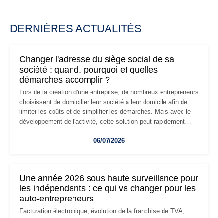
DERNIÈRES ACTUALITÉS
Changer l'adresse du siège social de sa
société : quand, pourquoi et quelles
démarches accomplir ?
Lors de la création d'une entreprise, de nombreux entrepreneurs
choisissent de domicilier leur société à leur domicile afin de
limiter les coûts et de simplifier les démarches. Mais avec le
développement de l'activité, cette solution peut rapidement
devenir inadaptée. Déménagement dans des locaux
06/07/2026
professionnels, recrutement, image de marque… Le
changement d'adresse du siège social répond souvent à une
nouvelle étape de la vie de l'entreprise et implique plusieurs
formalités obligatoires.
Une année 2026 sous haute surveillance pour
les indépendants : ce qui va changer pour les
auto-entrepreneurs
Facturation électronique, évolution de la franchise de TVA,