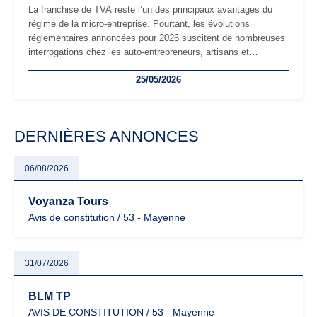
La franchise de TVA reste l’un des principaux avantages du
régime de la micro-entreprise. Pourtant, les évolutions
réglementaires annoncées pour 2026 suscitent de nombreuses
interrogations chez les auto-entrepreneurs, artisans et
freelances. Seuils de chiffre d’affaires, obligations déclaratives,
25/05/2026
facturation ou risque de bascule vers la TVA : les règles
évoluent dans un contexte de contrôle renforcé et de
modernisation fiscale qui oblige les indépendants à rester
particulièrement vigilants.
DERNIÈRES ANNONCES
06/08/2026
Voyanza Tours
Avis de constitution / 53 - Mayenne
31/07/2026
BLM TP
AVIS DE CONSTITUTION / 53 - Mayenne