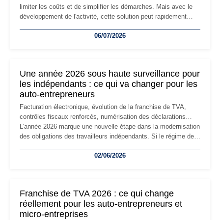
limiter les coûts et de simplifier les démarches. Mais avec le
développement de l'activité, cette solution peut rapidement
devenir inadaptée. Déménagement dans des locaux
06/07/2026
professionnels, recrutement, image de marque… Le
changement d'adresse du siège social répond souvent à une
nouvelle étape de la vie de l'entreprise et implique plusieurs
formalités obligatoires.
Une année 2026 sous haute surveillance pour
les indépendants : ce qui va changer pour les
auto-entrepreneurs
Facturation électronique, évolution de la franchise de TVA,
contrôles fiscaux renforcés, numérisation des déclarations…
L'année 2026 marque une nouvelle étape dans la modernisation
des obligations des travailleurs indépendants. Si le régime de
la micro-entreprise conserve sa simplicité et son attractivité,
02/06/2026
les auto-entrepreneurs devront s'adapter à un environnement
réglementaire plus exigeant. Décryptage des principaux
changements et des précautions à prendre pour éviter les
mauvaises surprises.
Franchise de TVA 2026 : ce qui change
réellement pour les auto-entrepreneurs et
micro-entreprises