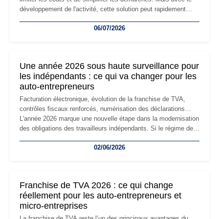
développement de l'activité, cette solution peut rapidement
devenir inadaptée. Déménagement dans des locaux
06/07/2026
professionnels, recrutement, image de marque… Le
changement d'adresse du siège social répond souvent à une
nouvelle étape de la vie de l'entreprise et implique plusieurs
formalités obligatoires.
Une année 2026 sous haute surveillance pour
les indépendants : ce qui va changer pour les
auto-entrepreneurs
Facturation électronique, évolution de la franchise de TVA,
contrôles fiscaux renforcés, numérisation des déclarations…
L'année 2026 marque une nouvelle étape dans la modernisation
des obligations des travailleurs indépendants. Si le régime de
la micro-entreprise conserve sa simplicité et son attractivité,
02/06/2026
les auto-entrepreneurs devront s'adapter à un environnement
réglementaire plus exigeant. Décryptage des principaux
changements et des précautions à prendre pour éviter les
mauvaises surprises.
Franchise de TVA 2026 : ce qui change
réellement pour les auto-entrepreneurs et
micro-entreprises
La franchise de TVA reste l’un des principaux avantages du