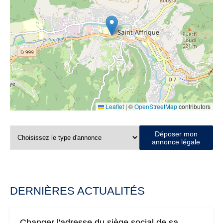
Leaflet
|
©
OpenStreetMap
contributors
Déposer mon
annonce légale
DERNIÈRES ACTUALITÉS
Changer l'adresse du siège social de sa