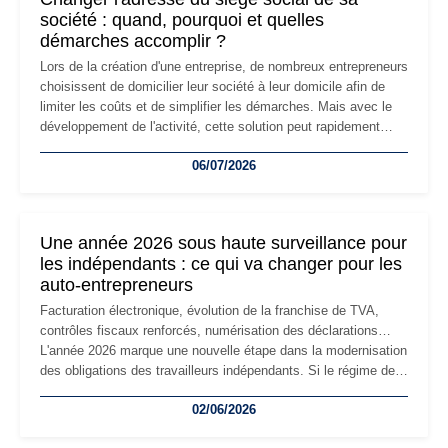
société : quand, pourquoi et quelles
démarches accomplir ?
Lors de la création d'une entreprise, de nombreux entrepreneurs
choisissent de domicilier leur société à leur domicile afin de
limiter les coûts et de simplifier les démarches. Mais avec le
développement de l'activité, cette solution peut rapidement
devenir inadaptée. Déménagement dans des locaux
06/07/2026
professionnels, recrutement, image de marque… Le
changement d'adresse du siège social répond souvent à une
nouvelle étape de la vie de l'entreprise et implique plusieurs
formalités obligatoires.
Une année 2026 sous haute surveillance pour
les indépendants : ce qui va changer pour les
auto-entrepreneurs
Facturation électronique, évolution de la franchise de TVA,
contrôles fiscaux renforcés, numérisation des déclarations…
L'année 2026 marque une nouvelle étape dans la modernisation
des obligations des travailleurs indépendants. Si le régime de
la micro-entreprise conserve sa simplicité et son attractivité,
02/06/2026
les auto-entrepreneurs devront s'adapter à un environnement
réglementaire plus exigeant. Décryptage des principaux