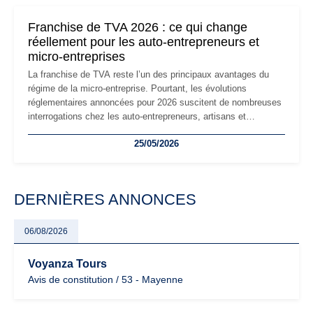
changements et des précautions à prendre pour éviter les
mauvaises surprises.
Franchise de TVA 2026 : ce qui change
réellement pour les auto-entrepreneurs et
micro-entreprises
La franchise de TVA reste l’un des principaux avantages du
régime de la micro-entreprise. Pourtant, les évolutions
réglementaires annoncées pour 2026 suscitent de nombreuses
interrogations chez les auto-entrepreneurs, artisans et
freelances. Seuils de chiffre d’affaires, obligations déclaratives,
25/05/2026
facturation ou risque de bascule vers la TVA : les règles
évoluent dans un contexte de contrôle renforcé et de
modernisation fiscale qui oblige les indépendants à rester
particulièrement vigilants.
DERNIÈRES ANNONCES
06/08/2026
Voyanza Tours
Avis de constitution / 53 - Mayenne