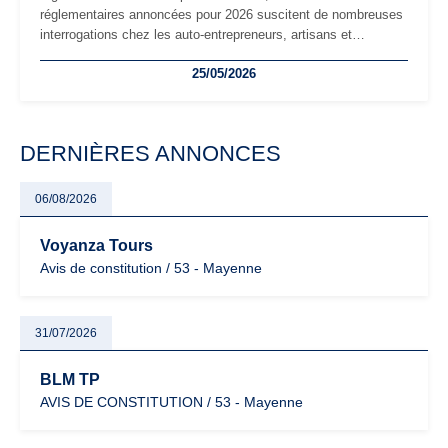
réglementaires annoncées pour 2026 suscitent de nombreuses
interrogations chez les auto-entrepreneurs, artisans et
freelances. Seuils de chiffre d’affaires, obligations déclaratives,
25/05/2026
facturation ou risque de bascule vers la TVA : les règles
évoluent dans un contexte de contrôle renforcé et de
modernisation fiscale qui oblige les indépendants à rester
particulièrement vigilants.
DERNIÈRES ANNONCES
06/08/2026
Voyanza Tours
Avis de constitution / 53 - Mayenne
31/07/2026
BLM TP
AVIS DE CONSTITUTION / 53 - Mayenne