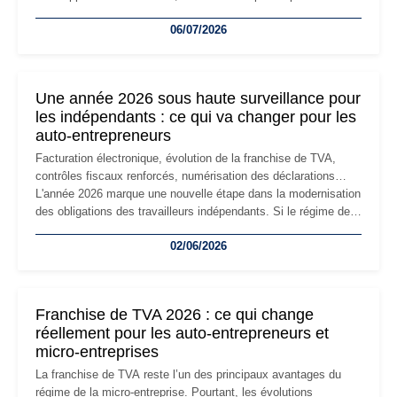
devenir inadaptée. Déménagement dans des locaux
06/07/2026
professionnels, recrutement, image de marque… Le
changement d'adresse du siège social répond souvent à une
nouvelle étape de la vie de l'entreprise et implique plusieurs
formalités obligatoires.
Une année 2026 sous haute surveillance pour
les indépendants : ce qui va changer pour les
auto-entrepreneurs
Facturation électronique, évolution de la franchise de TVA,
contrôles fiscaux renforcés, numérisation des déclarations…
L'année 2026 marque une nouvelle étape dans la modernisation
des obligations des travailleurs indépendants. Si le régime de
la micro-entreprise conserve sa simplicité et son attractivité,
02/06/2026
les auto-entrepreneurs devront s'adapter à un environnement
réglementaire plus exigeant. Décryptage des principaux
changements et des précautions à prendre pour éviter les
mauvaises surprises.
Franchise de TVA 2026 : ce qui change
réellement pour les auto-entrepreneurs et
micro-entreprises
La franchise de TVA reste l’un des principaux avantages du
régime de la micro-entreprise. Pourtant, les évolutions