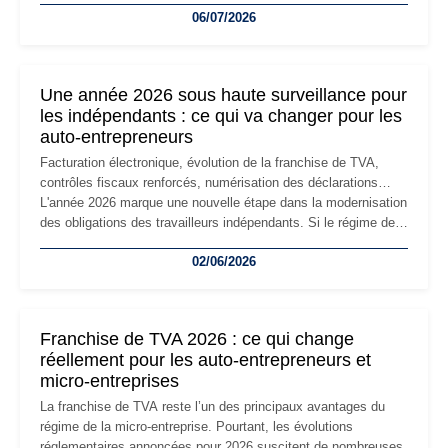
06/07/2026
professionnels, recrutement, image de marque… Le
changement d'adresse du siège social répond souvent à une
nouvelle étape de la vie de l'entreprise et implique plusieurs
formalités obligatoires.
Une année 2026 sous haute surveillance pour
les indépendants : ce qui va changer pour les
auto-entrepreneurs
Facturation électronique, évolution de la franchise de TVA,
contrôles fiscaux renforcés, numérisation des déclarations…
L'année 2026 marque une nouvelle étape dans la modernisation
des obligations des travailleurs indépendants. Si le régime de
la micro-entreprise conserve sa simplicité et son attractivité,
02/06/2026
les auto-entrepreneurs devront s'adapter à un environnement
réglementaire plus exigeant. Décryptage des principaux
changements et des précautions à prendre pour éviter les
mauvaises surprises.
Franchise de TVA 2026 : ce qui change
réellement pour les auto-entrepreneurs et
micro-entreprises
La franchise de TVA reste l’un des principaux avantages du
régime de la micro-entreprise. Pourtant, les évolutions
réglementaires annoncées pour 2026 suscitent de nombreuses