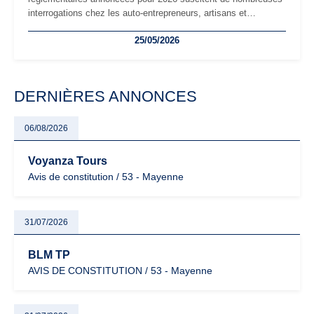
interrogations chez les auto-entrepreneurs, artisans et
freelances. Seuils de chiffre d’affaires, obligations déclaratives,
25/05/2026
facturation ou risque de bascule vers la TVA : les règles
évoluent dans un contexte de contrôle renforcé et de
modernisation fiscale qui oblige les indépendants à rester
particulièrement vigilants.
DERNIÈRES ANNONCES
06/08/2026
Voyanza Tours
Avis de constitution / 53 - Mayenne
31/07/2026
BLM TP
AVIS DE CONSTITUTION / 53 - Mayenne