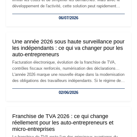
développement de l'activité, cette solution peut rapidement
devenir inadaptée. Déménagement dans des locaux
06/07/2026
professionnels, recrutement, image de marque… Le
changement d'adresse du siège social répond souvent à une
nouvelle étape de la vie de l'entreprise et implique plusieurs
formalités obligatoires.
Une année 2026 sous haute surveillance pour
les indépendants : ce qui va changer pour les
auto-entrepreneurs
Facturation électronique, évolution de la franchise de TVA,
contrôles fiscaux renforcés, numérisation des déclarations…
L'année 2026 marque une nouvelle étape dans la modernisation
des obligations des travailleurs indépendants. Si le régime de
la micro-entreprise conserve sa simplicité et son attractivité,
02/06/2026
les auto-entrepreneurs devront s'adapter à un environnement
réglementaire plus exigeant. Décryptage des principaux
changements et des précautions à prendre pour éviter les
mauvaises surprises.
Franchise de TVA 2026 : ce qui change
réellement pour les auto-entrepreneurs et
micro-entreprises
La franchise de TVA reste l’un des principaux avantages du