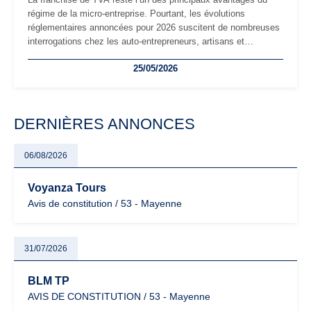
régime de la micro-entreprise. Pourtant, les évolutions
réglementaires annoncées pour 2026 suscitent de nombreuses
interrogations chez les auto-entrepreneurs, artisans et
freelances. Seuils de chiffre d’affaires, obligations déclaratives,
25/05/2026
facturation ou risque de bascule vers la TVA : les règles
évoluent dans un contexte de contrôle renforcé et de
modernisation fiscale qui oblige les indépendants à rester
particulièrement vigilants.
DERNIÈRES ANNONCES
06/08/2026
Voyanza Tours
Avis de constitution / 53 - Mayenne
31/07/2026
BLM TP
AVIS DE CONSTITUTION / 53 - Mayenne