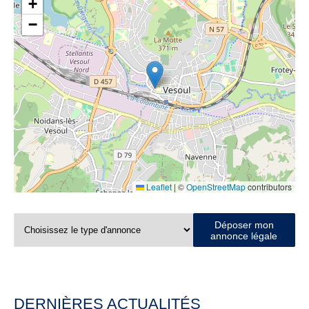
+
−
Leaflet
|
©
OpenStreetMap
contributors
Déposer mon
annonce légale
DERNIÈRES ACTUALITÉS