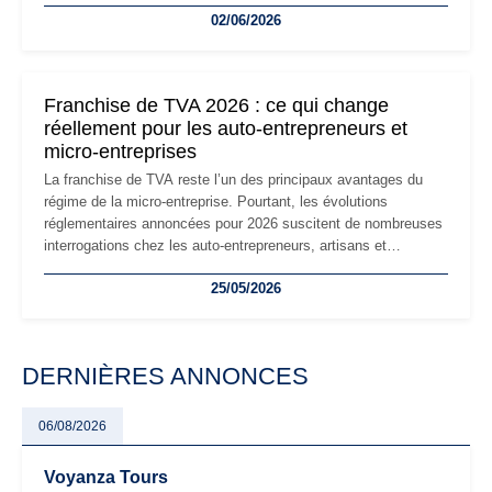
02/06/2026
les auto-entrepreneurs devront s'adapter à un environnement
réglementaire plus exigeant. Décryptage des principaux
changements et des précautions à prendre pour éviter les
mauvaises surprises.
Franchise de TVA 2026 : ce qui change
réellement pour les auto-entrepreneurs et
micro-entreprises
La franchise de TVA reste l’un des principaux avantages du
régime de la micro-entreprise. Pourtant, les évolutions
réglementaires annoncées pour 2026 suscitent de nombreuses
interrogations chez les auto-entrepreneurs, artisans et
freelances. Seuils de chiffre d’affaires, obligations déclaratives,
25/05/2026
facturation ou risque de bascule vers la TVA : les règles
évoluent dans un contexte de contrôle renforcé et de
modernisation fiscale qui oblige les indépendants à rester
particulièrement vigilants.
DERNIÈRES ANNONCES
06/08/2026
Voyanza Tours