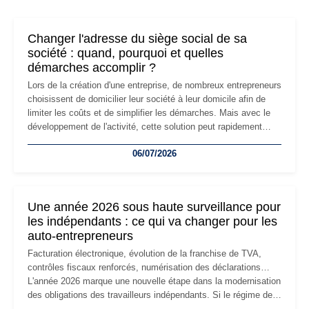
Changer l'adresse du siège social de sa
société : quand, pourquoi et quelles
démarches accomplir ?
Lors de la création d'une entreprise, de nombreux entrepreneurs
choisissent de domicilier leur société à leur domicile afin de
limiter les coûts et de simplifier les démarches. Mais avec le
développement de l'activité, cette solution peut rapidement
devenir inadaptée. Déménagement dans des locaux
06/07/2026
professionnels, recrutement, image de marque… Le
changement d'adresse du siège social répond souvent à une
nouvelle étape de la vie de l'entreprise et implique plusieurs
formalités obligatoires.
Une année 2026 sous haute surveillance pour
les indépendants : ce qui va changer pour les
auto-entrepreneurs
Facturation électronique, évolution de la franchise de TVA,
contrôles fiscaux renforcés, numérisation des déclarations…
L'année 2026 marque une nouvelle étape dans la modernisation
des obligations des travailleurs indépendants. Si le régime de
la micro-entreprise conserve sa simplicité et son attractivité,