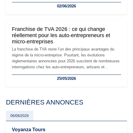
la micro-entreprise conserve sa simplicité et son attractivité,
02/06/2026
les auto-entrepreneurs devront s'adapter à un environnement
réglementaire plus exigeant. Décryptage des principaux
changements et des précautions à prendre pour éviter les
mauvaises surprises.
Franchise de TVA 2026 : ce qui change
réellement pour les auto-entrepreneurs et
micro-entreprises
La franchise de TVA reste l’un des principaux avantages du
régime de la micro-entreprise. Pourtant, les évolutions
réglementaires annoncées pour 2026 suscitent de nombreuses
interrogations chez les auto-entrepreneurs, artisans et
freelances. Seuils de chiffre d’affaires, obligations déclaratives,
25/05/2026
facturation ou risque de bascule vers la TVA : les règles
évoluent dans un contexte de contrôle renforcé et de
modernisation fiscale qui oblige les indépendants à rester
particulièrement vigilants.
DERNIÈRES ANNONCES
06/08/2026
Voyanza Tours