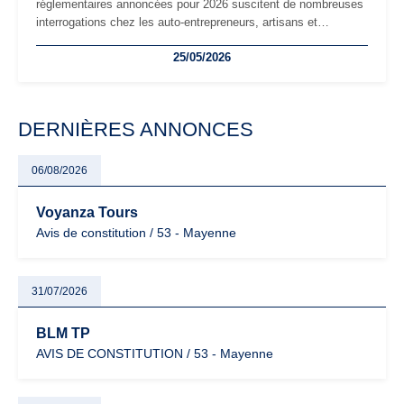
réglementaires annoncées pour 2026 suscitent de nombreuses
interrogations chez les auto-entrepreneurs, artisans et
freelances. Seuils de chiffre d’affaires, obligations déclaratives,
25/05/2026
facturation ou risque de bascule vers la TVA : les règles
évoluent dans un contexte de contrôle renforcé et de
modernisation fiscale qui oblige les indépendants à rester
particulièrement vigilants.
DERNIÈRES ANNONCES
06/08/2026
Voyanza Tours
Avis de constitution / 53 - Mayenne
31/07/2026
BLM TP
AVIS DE CONSTITUTION / 53 - Mayenne