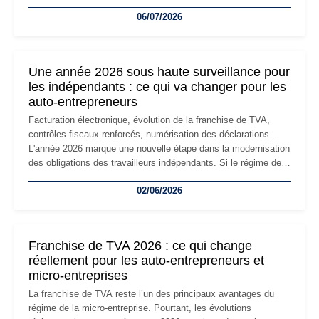
devenir inadaptée. Déménagement dans des locaux
06/07/2026
professionnels, recrutement, image de marque… Le
changement d'adresse du siège social répond souvent à une
nouvelle étape de la vie de l'entreprise et implique plusieurs
formalités obligatoires.
Une année 2026 sous haute surveillance pour
les indépendants : ce qui va changer pour les
auto-entrepreneurs
Facturation électronique, évolution de la franchise de TVA,
contrôles fiscaux renforcés, numérisation des déclarations…
L'année 2026 marque une nouvelle étape dans la modernisation
des obligations des travailleurs indépendants. Si le régime de
la micro-entreprise conserve sa simplicité et son attractivité,
02/06/2026
les auto-entrepreneurs devront s'adapter à un environnement
réglementaire plus exigeant. Décryptage des principaux
changements et des précautions à prendre pour éviter les
mauvaises surprises.
Franchise de TVA 2026 : ce qui change
réellement pour les auto-entrepreneurs et
micro-entreprises
La franchise de TVA reste l’un des principaux avantages du
régime de la micro-entreprise. Pourtant, les évolutions