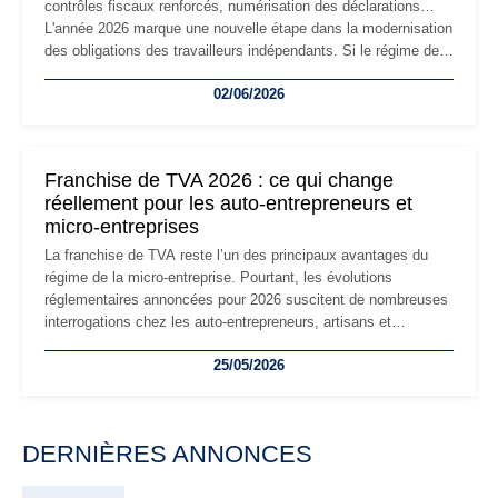
contrôles fiscaux renforcés, numérisation des déclarations…
L'année 2026 marque une nouvelle étape dans la modernisation
des obligations des travailleurs indépendants. Si le régime de
la micro-entreprise conserve sa simplicité et son attractivité,
02/06/2026
les auto-entrepreneurs devront s'adapter à un environnement
réglementaire plus exigeant. Décryptage des principaux
changements et des précautions à prendre pour éviter les
mauvaises surprises.
Franchise de TVA 2026 : ce qui change
réellement pour les auto-entrepreneurs et
micro-entreprises
La franchise de TVA reste l’un des principaux avantages du
régime de la micro-entreprise. Pourtant, les évolutions
réglementaires annoncées pour 2026 suscitent de nombreuses
interrogations chez les auto-entrepreneurs, artisans et
freelances. Seuils de chiffre d’affaires, obligations déclaratives,
25/05/2026
facturation ou risque de bascule vers la TVA : les règles
évoluent dans un contexte de contrôle renforcé et de
modernisation fiscale qui oblige les indépendants à rester
particulièrement vigilants.
DERNIÈRES ANNONCES