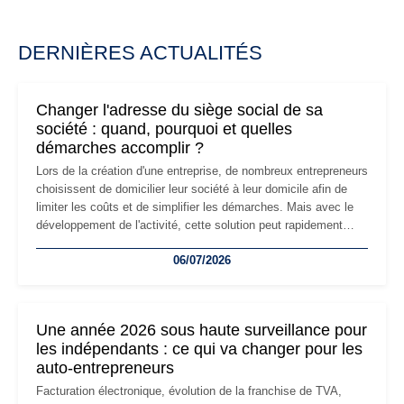
DERNIÈRES ACTUALITÉS
Changer l'adresse du siège social de sa
société : quand, pourquoi et quelles
démarches accomplir ?
Lors de la création d'une entreprise, de nombreux entrepreneurs
choisissent de domicilier leur société à leur domicile afin de
limiter les coûts et de simplifier les démarches. Mais avec le
développement de l'activité, cette solution peut rapidement
devenir inadaptée. Déménagement dans des locaux
06/07/2026
professionnels, recrutement, image de marque… Le
changement d'adresse du siège social répond souvent à une
nouvelle étape de la vie de l'entreprise et implique plusieurs
formalités obligatoires.
Une année 2026 sous haute surveillance pour
les indépendants : ce qui va changer pour les
auto-entrepreneurs
Facturation électronique, évolution de la franchise de TVA,