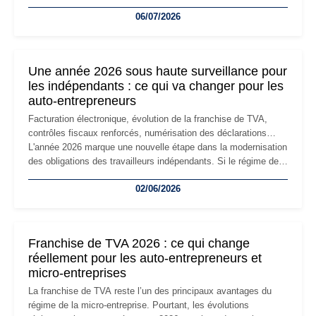
devenir inadaptée. Déménagement dans des locaux
06/07/2026
professionnels, recrutement, image de marque… Le
changement d'adresse du siège social répond souvent à une
nouvelle étape de la vie de l'entreprise et implique plusieurs
formalités obligatoires.
Une année 2026 sous haute surveillance pour
les indépendants : ce qui va changer pour les
auto-entrepreneurs
Facturation électronique, évolution de la franchise de TVA,
contrôles fiscaux renforcés, numérisation des déclarations…
L'année 2026 marque une nouvelle étape dans la modernisation
des obligations des travailleurs indépendants. Si le régime de
la micro-entreprise conserve sa simplicité et son attractivité,
02/06/2026
les auto-entrepreneurs devront s'adapter à un environnement
réglementaire plus exigeant. Décryptage des principaux
changements et des précautions à prendre pour éviter les
mauvaises surprises.
Franchise de TVA 2026 : ce qui change
réellement pour les auto-entrepreneurs et
micro-entreprises
La franchise de TVA reste l’un des principaux avantages du
régime de la micro-entreprise. Pourtant, les évolutions