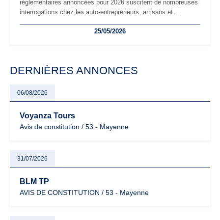
réglementaires annoncées pour 2026 suscitent de nombreuses
interrogations chez les auto-entrepreneurs, artisans et
freelances. Seuils de chiffre d’affaires, obligations déclaratives,
25/05/2026
facturation ou risque de bascule vers la TVA : les règles
évoluent dans un contexte de contrôle renforcé et de
modernisation fiscale qui oblige les indépendants à rester
particulièrement vigilants.
DERNIÈRES ANNONCES
06/08/2026
Voyanza Tours
Avis de constitution / 53 - Mayenne
31/07/2026
BLM TP
AVIS DE CONSTITUTION / 53 - Mayenne