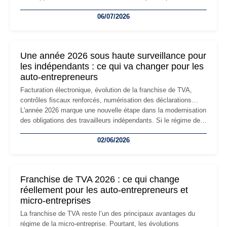
devenir inadaptée. Déménagement dans des locaux
06/07/2026
professionnels, recrutement, image de marque… Le
changement d'adresse du siège social répond souvent à une
nouvelle étape de la vie de l'entreprise et implique plusieurs
formalités obligatoires.
Une année 2026 sous haute surveillance pour
les indépendants : ce qui va changer pour les
auto-entrepreneurs
Facturation électronique, évolution de la franchise de TVA,
contrôles fiscaux renforcés, numérisation des déclarations…
L'année 2026 marque une nouvelle étape dans la modernisation
des obligations des travailleurs indépendants. Si le régime de
la micro-entreprise conserve sa simplicité et son attractivité,
02/06/2026
les auto-entrepreneurs devront s'adapter à un environnement
réglementaire plus exigeant. Décryptage des principaux
changements et des précautions à prendre pour éviter les
mauvaises surprises.
Franchise de TVA 2026 : ce qui change
réellement pour les auto-entrepreneurs et
micro-entreprises
La franchise de TVA reste l’un des principaux avantages du
régime de la micro-entreprise. Pourtant, les évolutions