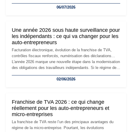
devenir inadaptée. Déménagement dans des locaux
06/07/2026
professionnels, recrutement, image de marque… Le
changement d'adresse du siège social répond souvent à une
nouvelle étape de la vie de l'entreprise et implique plusieurs
formalités obligatoires.
Une année 2026 sous haute surveillance pour
les indépendants : ce qui va changer pour les
auto-entrepreneurs
Facturation électronique, évolution de la franchise de TVA,
contrôles fiscaux renforcés, numérisation des déclarations…
L'année 2026 marque une nouvelle étape dans la modernisation
des obligations des travailleurs indépendants. Si le régime de
la micro-entreprise conserve sa simplicité et son attractivité,
02/06/2026
les auto-entrepreneurs devront s'adapter à un environnement
réglementaire plus exigeant. Décryptage des principaux
changements et des précautions à prendre pour éviter les
mauvaises surprises.
Franchise de TVA 2026 : ce qui change
réellement pour les auto-entrepreneurs et
micro-entreprises
La franchise de TVA reste l’un des principaux avantages du
régime de la micro-entreprise. Pourtant, les évolutions