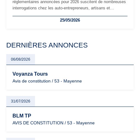
réglementaires annoncées pour 2026 suscitent de nombreuses
interrogations chez les auto-entrepreneurs, artisans et
freelances. Seuils de chiffre d’affaires, obligations déclaratives,
25/05/2026
facturation ou risque de bascule vers la TVA : les règles
évoluent dans un contexte de contrôle renforcé et de
modernisation fiscale qui oblige les indépendants à rester
particulièrement vigilants.
DERNIÈRES ANNONCES
06/08/2026
Voyanza Tours
Avis de constitution / 53 - Mayenne
31/07/2026
BLM TP
AVIS DE CONSTITUTION / 53 - Mayenne