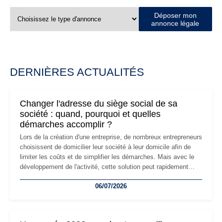
Déposer mon
annonce légale
DERNIÈRES ACTUALITÉS
Changer l'adresse du siège social de sa
société : quand, pourquoi et quelles
démarches accomplir ?
Lors de la création d'une entreprise, de nombreux entrepreneurs
choisissent de domicilier leur société à leur domicile afin de
limiter les coûts et de simplifier les démarches. Mais avec le
développement de l'activité, cette solution peut rapidement
devenir inadaptée. Déménagement dans des locaux
06/07/2026
professionnels, recrutement, image de marque… Le
changement d'adresse du siège social répond souvent à une
nouvelle étape de la vie de l'entreprise et implique plusieurs
formalités obligatoires.