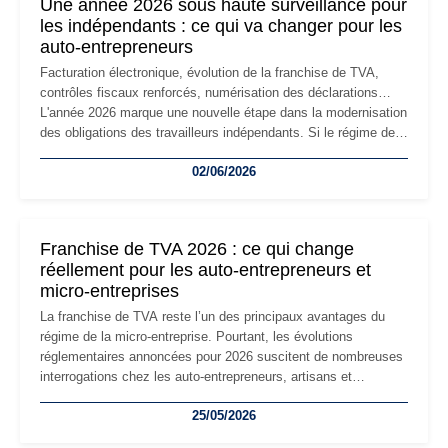
Une année 2026 sous haute surveillance pour
les indépendants : ce qui va changer pour les
auto-entrepreneurs
Facturation électronique, évolution de la franchise de TVA,
contrôles fiscaux renforcés, numérisation des déclarations…
L'année 2026 marque une nouvelle étape dans la modernisation
des obligations des travailleurs indépendants. Si le régime de
la micro-entreprise conserve sa simplicité et son attractivité,
02/06/2026
les auto-entrepreneurs devront s'adapter à un environnement
réglementaire plus exigeant. Décryptage des principaux
changements et des précautions à prendre pour éviter les
mauvaises surprises.
Franchise de TVA 2026 : ce qui change
réellement pour les auto-entrepreneurs et
micro-entreprises
La franchise de TVA reste l’un des principaux avantages du
régime de la micro-entreprise. Pourtant, les évolutions
réglementaires annoncées pour 2026 suscitent de nombreuses
interrogations chez les auto-entrepreneurs, artisans et
freelances. Seuils de chiffre d’affaires, obligations déclaratives,
25/05/2026
facturation ou risque de bascule vers la TVA : les règles
évoluent dans un contexte de contrôle renforcé et de