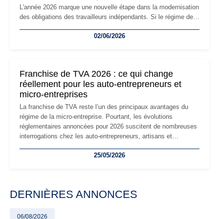
L'année 2026 marque une nouvelle étape dans la modernisation
des obligations des travailleurs indépendants. Si le régime de
la micro-entreprise conserve sa simplicité et son attractivité,
02/06/2026
les auto-entrepreneurs devront s'adapter à un environnement
réglementaire plus exigeant. Décryptage des principaux
changements et des précautions à prendre pour éviter les
mauvaises surprises.
Franchise de TVA 2026 : ce qui change
réellement pour les auto-entrepreneurs et
micro-entreprises
La franchise de TVA reste l’un des principaux avantages du
régime de la micro-entreprise. Pourtant, les évolutions
réglementaires annoncées pour 2026 suscitent de nombreuses
interrogations chez les auto-entrepreneurs, artisans et
freelances. Seuils de chiffre d’affaires, obligations déclaratives,
25/05/2026
facturation ou risque de bascule vers la TVA : les règles
évoluent dans un contexte de contrôle renforcé et de
modernisation fiscale qui oblige les indépendants à rester
particulièrement vigilants.
DERNIÈRES ANNONCES
06/08/2026