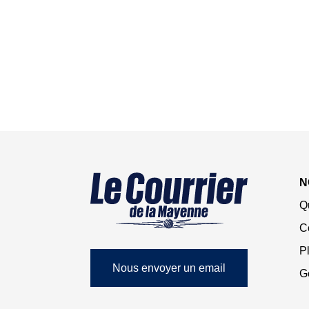
N
Q
C
Pl
Nous envoyer un email
G