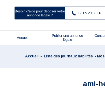
Besoin d’aide pour déposer votre
08 05 29 36 36
annonce légale ?
Publier une annonce
Consul
Accueil
légale
Accueil
-
Liste des journaux habilités
- Mos
ami-h