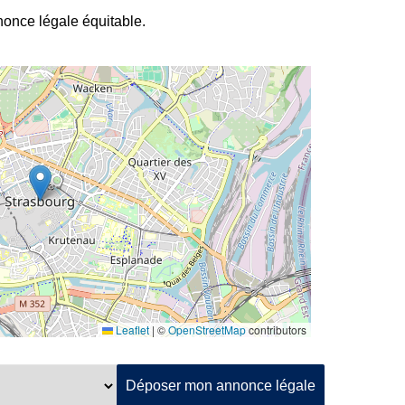
nnonce légale équitable.
Leaflet
|
©
OpenStreetMap
contributors
Déposer mon annonce légale