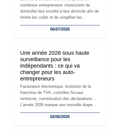
nombreux entrepreneurs choisissent de
domicilier leur société à leur domicile afin de
limiter les coûts et de simplifier les
démarches. Mais avec le développement de
06/07/2026
l'activité, cette solution peut rapidement
devenir inadaptée. Déménagement dans des
locaux professionnels, recrutement, image
de marque… Le changement d'adresse du
Une année 2026 sous haute
siège social répond souvent à une nouvelle
surveillance pour les
étape de la vie de l'entreprise et implique
indépendants : ce qui va
plusieurs formalités obligatoires.
changer pour les auto-
entrepreneurs
Facturation électronique, évolution de la
franchise de TVA, contrôles fiscaux
renforcés, numérisation des déclarations…
L'année 2026 marque une nouvelle étape
dans la modernisation des obligations des
02/06/2026
travailleurs indépendants. Si le régime de la
micro-entreprise conserve sa simplicité et
son attractivité, les auto-entrepreneurs
devront s'adapter à un environnement