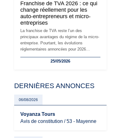
Franchise de TVA 2026 : ce qui
réglementaire plus exigeant. Décryptage des
change réellement pour les
principaux changements et des précautions
auto-entrepreneurs et micro-
à prendre pour éviter les mauvaises
entreprises
surprises.
La franchise de TVA reste l’un des
principaux avantages du régime de la micro-
entreprise. Pourtant, les évolutions
réglementaires annoncées pour 2026
suscitent de nombreuses interrogations chez
25/05/2026
les auto-entrepreneurs, artisans et
freelances. Seuils de chiffre d’affaires,
obligations déclaratives, facturation ou
risque de bascule vers la TVA : les règles
DERNIÈRES ANNONCES
évoluent dans un contexte de contrôle
renforcé et de modernisation fiscale qui
oblige les indépendants à rester
06/08/2026
particulièrement vigilants.
Voyanza Tours
Avis de constitution / 53 - Mayenne