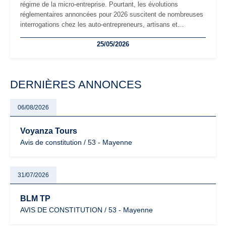
régime de la micro-entreprise. Pourtant, les évolutions
réglementaires annoncées pour 2026 suscitent de nombreuses
interrogations chez les auto-entrepreneurs, artisans et
freelances. Seuils de chiffre d’affaires, obligations déclaratives,
25/05/2026
facturation ou risque de bascule vers la TVA : les règles
évoluent dans un contexte de contrôle renforcé et de
modernisation fiscale qui oblige les indépendants à rester
particulièrement vigilants.
DERNIÈRES ANNONCES
06/08/2026
Voyanza Tours
Avis de constitution / 53 - Mayenne
31/07/2026
BLM TP
AVIS DE CONSTITUTION / 53 - Mayenne