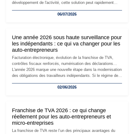
développement de l'activité, cette solution peut rapidement
devenir inadaptée. Déménagement dans des locaux
06/07/2026
professionnels, recrutement, image de marque… Le
changement d'adresse du siège social répond souvent à une
nouvelle étape de la vie de l'entreprise et implique plusieurs
formalités obligatoires.
Une année 2026 sous haute surveillance pour
les indépendants : ce qui va changer pour les
auto-entrepreneurs
Facturation électronique, évolution de la franchise de TVA,
contrôles fiscaux renforcés, numérisation des déclarations…
L'année 2026 marque une nouvelle étape dans la modernisation
des obligations des travailleurs indépendants. Si le régime de
la micro-entreprise conserve sa simplicité et son attractivité,
02/06/2026
les auto-entrepreneurs devront s'adapter à un environnement
réglementaire plus exigeant. Décryptage des principaux
changements et des précautions à prendre pour éviter les
mauvaises surprises.
Franchise de TVA 2026 : ce qui change
réellement pour les auto-entrepreneurs et
micro-entreprises
La franchise de TVA reste l’un des principaux avantages du