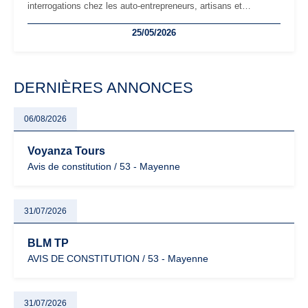
interrogations chez les auto-entrepreneurs, artisans et
freelances. Seuils de chiffre d’affaires, obligations déclaratives,
25/05/2026
facturation ou risque de bascule vers la TVA : les règles
évoluent dans un contexte de contrôle renforcé et de
modernisation fiscale qui oblige les indépendants à rester
particulièrement vigilants.
DERNIÈRES ANNONCES
06/08/2026
Voyanza Tours
Avis de constitution / 53 - Mayenne
31/07/2026
BLM TP
AVIS DE CONSTITUTION / 53 - Mayenne
31/07/2026