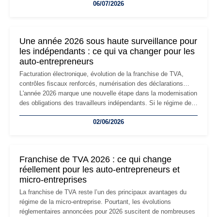
06/07/2026
professionnels, recrutement, image de marque… Le
changement d'adresse du siège social répond souvent à une
nouvelle étape de la vie de l'entreprise et implique plusieurs
formalités obligatoires.
Une année 2026 sous haute surveillance pour
les indépendants : ce qui va changer pour les
auto-entrepreneurs
Facturation électronique, évolution de la franchise de TVA,
contrôles fiscaux renforcés, numérisation des déclarations…
L'année 2026 marque une nouvelle étape dans la modernisation
des obligations des travailleurs indépendants. Si le régime de
la micro-entreprise conserve sa simplicité et son attractivité,
02/06/2026
les auto-entrepreneurs devront s'adapter à un environnement
réglementaire plus exigeant. Décryptage des principaux
changements et des précautions à prendre pour éviter les
mauvaises surprises.
Franchise de TVA 2026 : ce qui change
réellement pour les auto-entrepreneurs et
micro-entreprises
La franchise de TVA reste l’un des principaux avantages du
régime de la micro-entreprise. Pourtant, les évolutions
réglementaires annoncées pour 2026 suscitent de nombreuses