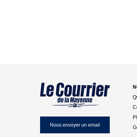
N
Q
C
Pl
Nous envoyer un email
G