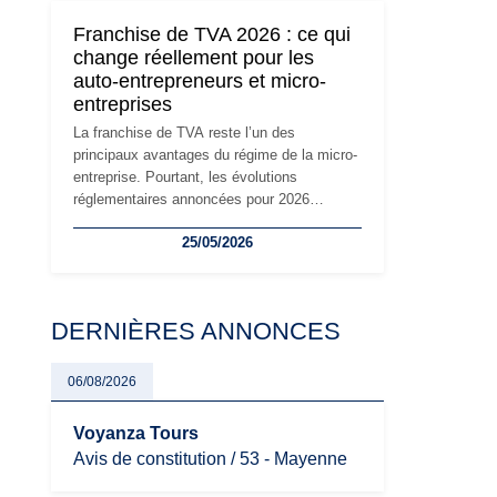
devront s'adapter à un environnement
Franchise de TVA 2026 : ce qui
réglementaire plus exigeant. Décryptage des
change réellement pour les
principaux changements et des précautions
auto-entrepreneurs et micro-
à prendre pour éviter les mauvaises
entreprises
surprises.
La franchise de TVA reste l’un des
principaux avantages du régime de la micro-
entreprise. Pourtant, les évolutions
réglementaires annoncées pour 2026
suscitent de nombreuses interrogations chez
25/05/2026
les auto-entrepreneurs, artisans et
freelances. Seuils de chiffre d’affaires,
obligations déclaratives, facturation ou
risque de bascule vers la TVA : les règles
DERNIÈRES ANNONCES
évoluent dans un contexte de contrôle
renforcé et de modernisation fiscale qui
oblige les indépendants à rester
06/08/2026
particulièrement vigilants.
Voyanza Tours
Avis de constitution / 53 - Mayenne