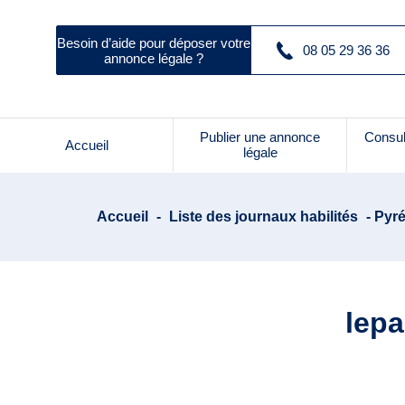
Besoin d’aide pour déposer votre
08 05 29 36 36
annonce légale ?
Publier une annonce
Consul
Accueil
légale
Accueil
-
Liste des journaux habilités
- Pyré
lepa