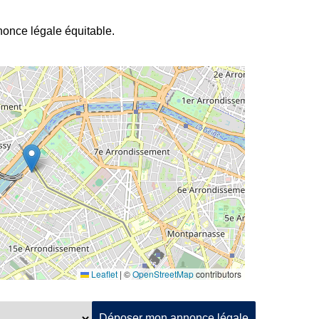
nnonce légale équitable.
Leaflet
|
©
OpenStreetMap
contributors
Déposer mon annonce légale