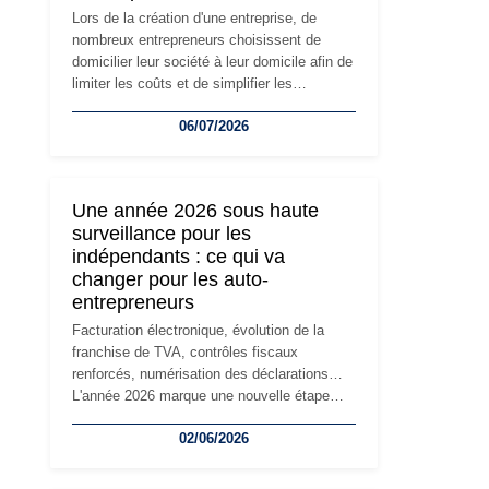
Lors de la création d'une entreprise, de
nombreux entrepreneurs choisissent de
domicilier leur société à leur domicile afin de
limiter les coûts et de simplifier les
démarches. Mais avec le développement de
06/07/2026
l'activité, cette solution peut rapidement
devenir inadaptée. Déménagement dans des
locaux professionnels, recrutement, image
de marque… Le changement d'adresse du
Une année 2026 sous haute
siège social répond souvent à une nouvelle
surveillance pour les
étape de la vie de l'entreprise et implique
indépendants : ce qui va
plusieurs formalités obligatoires.
changer pour les auto-
entrepreneurs
Facturation électronique, évolution de la
franchise de TVA, contrôles fiscaux
renforcés, numérisation des déclarations…
L'année 2026 marque une nouvelle étape
dans la modernisation des obligations des
02/06/2026
travailleurs indépendants. Si le régime de la
micro-entreprise conserve sa simplicité et
son attractivité, les auto-entrepreneurs