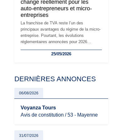
change réellement pour les
principaux changements et des précautions
auto-entrepreneurs et micro-
à prendre pour éviter les mauvaises
entreprises
surprises.
La franchise de TVA reste l’un des
principaux avantages du régime de la micro-
entreprise. Pourtant, les évolutions
réglementaires annoncées pour 2026
suscitent de nombreuses interrogations chez
25/05/2026
les auto-entrepreneurs, artisans et
freelances. Seuils de chiffre d’affaires,
obligations déclaratives, facturation ou
risque de bascule vers la TVA : les règles
DERNIÈRES ANNONCES
évoluent dans un contexte de contrôle
renforcé et de modernisation fiscale qui
oblige les indépendants à rester
06/08/2026
particulièrement vigilants.
Voyanza Tours
Avis de constitution / 53 - Mayenne
31/07/2026