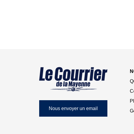
N
Q
C
Pl
Nous envoyer un email
G