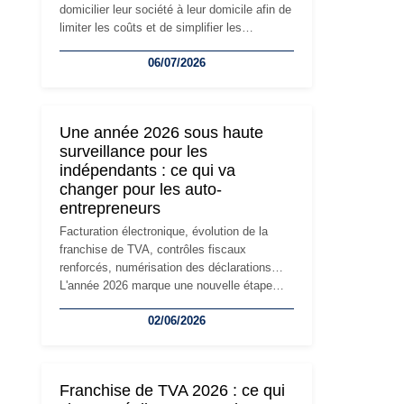
domicilier leur société à leur domicile afin de
limiter les coûts et de simplifier les
démarches. Mais avec le développement de
06/07/2026
l'activité, cette solution peut rapidement
devenir inadaptée. Déménagement dans des
locaux professionnels, recrutement, image
de marque… Le changement d'adresse du
Une année 2026 sous haute
siège social répond souvent à une nouvelle
surveillance pour les
étape de la vie de l'entreprise et implique
indépendants : ce qui va
plusieurs formalités obligatoires.
changer pour les auto-
entrepreneurs
Facturation électronique, évolution de la
franchise de TVA, contrôles fiscaux
renforcés, numérisation des déclarations…
L'année 2026 marque une nouvelle étape
dans la modernisation des obligations des
02/06/2026
travailleurs indépendants. Si le régime de la
micro-entreprise conserve sa simplicité et
son attractivité, les auto-entrepreneurs
devront s'adapter à un environnement
Franchise de TVA 2026 : ce qui
réglementaire plus exigeant. Décryptage des