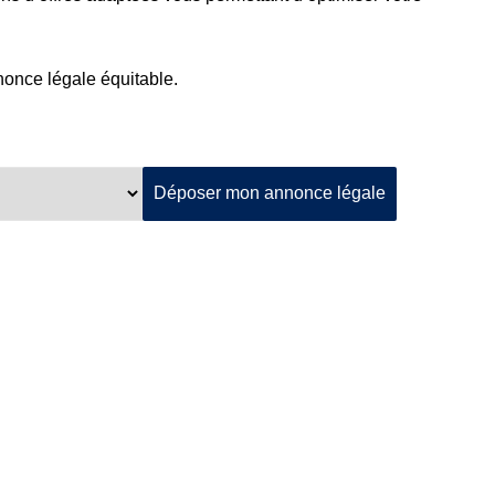
nnonce légale équitable.
Déposer mon annonce légale