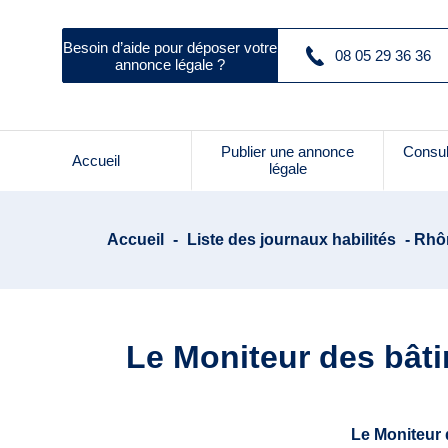
Besoin d’aide pour déposer votre
08 05 29 36 36
annonce légale ?
Publier une annonce
Consul
Accueil
légale
Accueil
-
Liste des journaux habilités
- Rhôn
Le Moniteur des bâti
Le Moniteur 