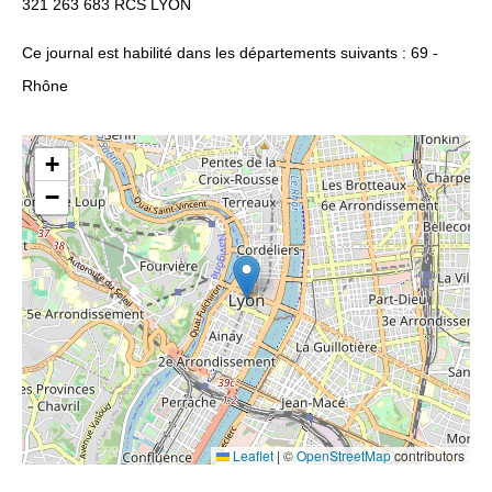
321 263 683 RCS LYON
Ce journal est habilité dans les départements suivants : 69 -
Rhône
+
−
Leaflet
|
©
OpenStreetMap
contributors