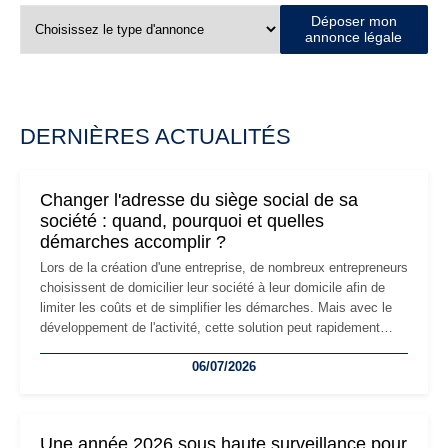
Déposer mon
annonce légale
DERNIÈRES ACTUALITÉS
Changer l'adresse du siège social de sa
société : quand, pourquoi et quelles
démarches accomplir ?
Lors de la création d'une entreprise, de nombreux entrepreneurs
choisissent de domicilier leur société à leur domicile afin de
limiter les coûts et de simplifier les démarches. Mais avec le
développement de l'activité, cette solution peut rapidement
devenir inadaptée. Déménagement dans des locaux
06/07/2026
professionnels, recrutement, image de marque… Le
changement d'adresse du siège social répond souvent à une
nouvelle étape de la vie de l'entreprise et implique plusieurs
formalités obligatoires.
Une année 2026 sous haute surveillance pour