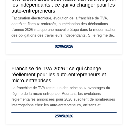
les indépendants : ce qui va changer pour les
auto-entrepreneurs
Facturation électronique, évolution de la franchise de TVA,
contrôles fiscaux renforcés, numérisation des déclarations…
L'année 2026 marque une nouvelle étape dans la modernisation
des obligations des travailleurs indépendants. Si le régime de
la micro-entreprise conserve sa simplicité et son attractivité,
02/06/2026
les auto-entrepreneurs devront s'adapter à un environnement
réglementaire plus exigeant. Décryptage des principaux
changements et des précautions à prendre pour éviter les
mauvaises surprises.
Franchise de TVA 2026 : ce qui change
réellement pour les auto-entrepreneurs et
micro-entreprises
La franchise de TVA reste l’un des principaux avantages du
régime de la micro-entreprise. Pourtant, les évolutions
réglementaires annoncées pour 2026 suscitent de nombreuses
interrogations chez les auto-entrepreneurs, artisans et
freelances. Seuils de chiffre d’affaires, obligations déclaratives,
25/05/2026
facturation ou risque de bascule vers la TVA : les règles
évoluent dans un contexte de contrôle renforcé et de
modernisation fiscale qui oblige les indépendants à rester