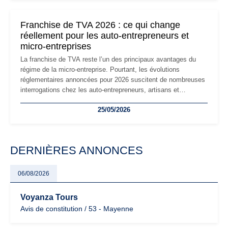
changements et des précautions à prendre pour éviter les
mauvaises surprises.
Franchise de TVA 2026 : ce qui change
réellement pour les auto-entrepreneurs et
micro-entreprises
La franchise de TVA reste l’un des principaux avantages du
régime de la micro-entreprise. Pourtant, les évolutions
réglementaires annoncées pour 2026 suscitent de nombreuses
interrogations chez les auto-entrepreneurs, artisans et
freelances. Seuils de chiffre d’affaires, obligations déclaratives,
25/05/2026
facturation ou risque de bascule vers la TVA : les règles
évoluent dans un contexte de contrôle renforcé et de
modernisation fiscale qui oblige les indépendants à rester
particulièrement vigilants.
DERNIÈRES ANNONCES
06/08/2026
Voyanza Tours
Avis de constitution / 53 - Mayenne