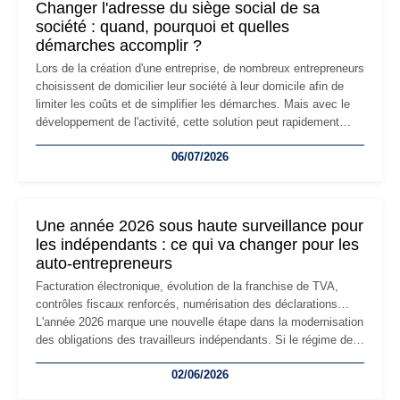
Changer l'adresse du siège social de sa
société : quand, pourquoi et quelles
démarches accomplir ?
Lors de la création d'une entreprise, de nombreux entrepreneurs
choisissent de domicilier leur société à leur domicile afin de
limiter les coûts et de simplifier les démarches. Mais avec le
développement de l'activité, cette solution peut rapidement
devenir inadaptée. Déménagement dans des locaux
06/07/2026
professionnels, recrutement, image de marque… Le
changement d'adresse du siège social répond souvent à une
nouvelle étape de la vie de l'entreprise et implique plusieurs
formalités obligatoires.
Une année 2026 sous haute surveillance pour
les indépendants : ce qui va changer pour les
auto-entrepreneurs
Facturation électronique, évolution de la franchise de TVA,
contrôles fiscaux renforcés, numérisation des déclarations…
L'année 2026 marque une nouvelle étape dans la modernisation
des obligations des travailleurs indépendants. Si le régime de
la micro-entreprise conserve sa simplicité et son attractivité,
02/06/2026
les auto-entrepreneurs devront s'adapter à un environnement
réglementaire plus exigeant. Décryptage des principaux