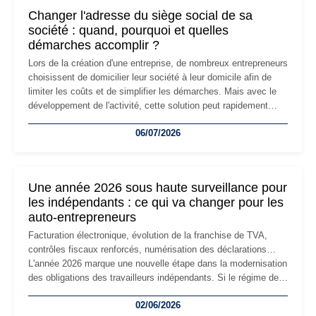
Changer l'adresse du siège social de sa
société : quand, pourquoi et quelles
démarches accomplir ?
Lors de la création d'une entreprise, de nombreux entrepreneurs
choisissent de domicilier leur société à leur domicile afin de
limiter les coûts et de simplifier les démarches. Mais avec le
développement de l'activité, cette solution peut rapidement
devenir inadaptée. Déménagement dans des locaux
06/07/2026
professionnels, recrutement, image de marque… Le
changement d'adresse du siège social répond souvent à une
nouvelle étape de la vie de l'entreprise et implique plusieurs
formalités obligatoires.
Une année 2026 sous haute surveillance pour
les indépendants : ce qui va changer pour les
auto-entrepreneurs
Facturation électronique, évolution de la franchise de TVA,
contrôles fiscaux renforcés, numérisation des déclarations…
L'année 2026 marque une nouvelle étape dans la modernisation
des obligations des travailleurs indépendants. Si le régime de
la micro-entreprise conserve sa simplicité et son attractivité,
02/06/2026
les auto-entrepreneurs devront s'adapter à un environnement