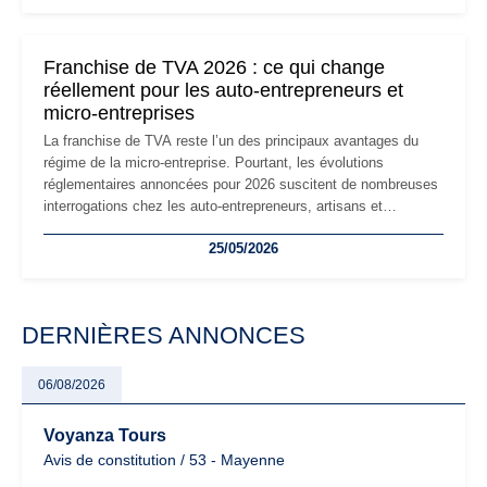
réglementaire plus exigeant. Décryptage des principaux
changements et des précautions à prendre pour éviter les
mauvaises surprises.
Franchise de TVA 2026 : ce qui change
réellement pour les auto-entrepreneurs et
micro-entreprises
La franchise de TVA reste l’un des principaux avantages du
régime de la micro-entreprise. Pourtant, les évolutions
réglementaires annoncées pour 2026 suscitent de nombreuses
interrogations chez les auto-entrepreneurs, artisans et
freelances. Seuils de chiffre d’affaires, obligations déclaratives,
25/05/2026
facturation ou risque de bascule vers la TVA : les règles
évoluent dans un contexte de contrôle renforcé et de
modernisation fiscale qui oblige les indépendants à rester
particulièrement vigilants.
DERNIÈRES ANNONCES
06/08/2026
Voyanza Tours
Avis de constitution / 53 - Mayenne