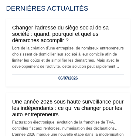
DERNIÈRES ACTUALITÉS
Changer l'adresse du siège social de sa
société : quand, pourquoi et quelles
démarches accomplir ?
Lors de la création d'une entreprise, de nombreux entrepreneurs
choisissent de domicilier leur société à leur domicile afin de
limiter les coûts et de simplifier les démarches. Mais avec le
développement de l'activité, cette solution peut rapidement
devenir inadaptée. Déménagement dans des locaux
06/07/2026
professionnels, recrutement, image de marque… Le
changement d'adresse du siège social répond souvent à une
nouvelle étape de la vie de l'entreprise et implique plusieurs
formalités obligatoires.
Une année 2026 sous haute surveillance pour
les indépendants : ce qui va changer pour les
auto-entrepreneurs
Facturation électronique, évolution de la franchise de TVA,
contrôles fiscaux renforcés, numérisation des déclarations…
L'année 2026 marque une nouvelle étape dans la modernisation