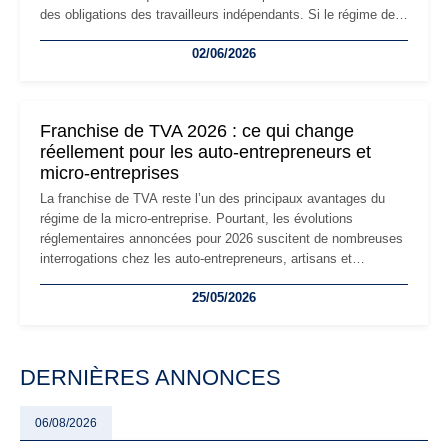
des obligations des travailleurs indépendants. Si le régime de
la micro-entreprise conserve sa simplicité et son attractivité,
02/06/2026
les auto-entrepreneurs devront s'adapter à un environnement
réglementaire plus exigeant. Décryptage des principaux
changements et des précautions à prendre pour éviter les
mauvaises surprises.
Franchise de TVA 2026 : ce qui change
réellement pour les auto-entrepreneurs et
micro-entreprises
La franchise de TVA reste l’un des principaux avantages du
régime de la micro-entreprise. Pourtant, les évolutions
réglementaires annoncées pour 2026 suscitent de nombreuses
interrogations chez les auto-entrepreneurs, artisans et
freelances. Seuils de chiffre d’affaires, obligations déclaratives,
25/05/2026
facturation ou risque de bascule vers la TVA : les règles
évoluent dans un contexte de contrôle renforcé et de
modernisation fiscale qui oblige les indépendants à rester
particulièrement vigilants.
DERNIÈRES ANNONCES
06/08/2026